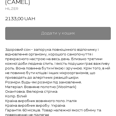
(CAMEL)
HILZER
2133,00
UAH
Додати у кошик
Здоровий сон - запорука повноцінного відпочинку і
відновлення організму, хорошого самопочуття і
прекрасного настрою на весь день. Близько третини
кожної доби людина спить. І якість подушки грає важливу
роль. Вона повинна бути м'якою і зручною. Крім того, в ній
не повинно бути кліщів і інших мікроорганізмів, що
призводять до алергічних реакцій шкіри.
Розміри: Будь-які розміри під замовлення.
Матеріал: Вовняне полотно (Woolmark)
Окантовка: Велюрна стрічка
Колір: Білий
Країна виробник вовняного поло: Італія
Країна виробник виробу: Україна
Гарантія: 60 місяців. Товар належної якості обміну та
поверненню не підлягає