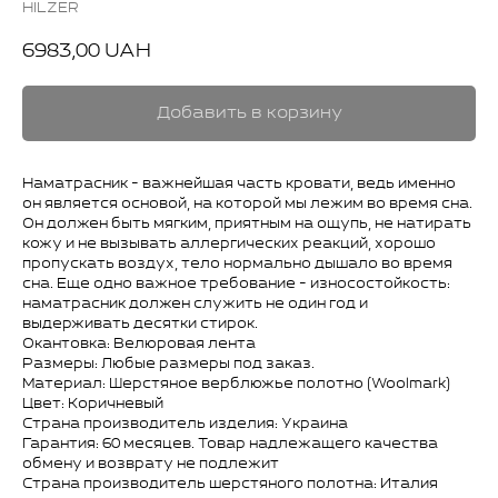
HILZER
6983,00
UAH
Добавить в корзину
Наматрасник - важнейшая часть кровати, ведь именно
он является основой, на которой мы лежим во время сна.
Он должен быть мягким, приятным на ощупь, не натирать
кожу и не вызывать аллергических реакций, хорошо
пропускать воздух, тело нормально дышало во время
сна. Еще одно важное требование - износостойкость:
наматрасник должен служить не один год и
выдерживать десятки стирок.
Окантовка: Велюровая лента
Размеры: Любые размеры под заказ.
Материал: Шерстяное верблюжье полотно (Woolmark)
Цвет: Коричневый
Страна производитель изделия: Украина
Гарантия: 60 месяцев. Товар надлежащего качества
обмену и возврату не подлежит
Страна производитель шерстяного полотна: Италия